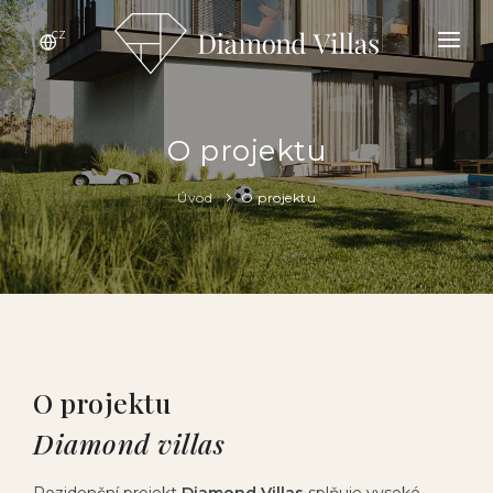
CZ
ÚVOD
O PROJEKTU
O projektu
LOKALITA
Úvod
O projektu
GALERIE
STANDARDY
KONTAKT
NABÍDKA VIL
O projektu
Diamond villas