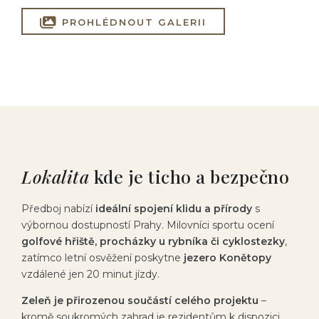
PROHLÉDNOUT GALERII
Lokalita
kde je ticho a bezpečno
Předboj nabízí
ideální spojení klidu a přírody
s
výbornou dostupností Prahy. Milovníci sportu ocení
golfové hřiště, procházky u rybníka či cyklostezky
,
zatímco letní osvěžení poskytne
jezero Konětopy
vzdálené jen 20 minut jízdy.
Zeleň je přirozenou součástí celého projektu
–
kromě soukromých zahrad je rezidentům k dispozici