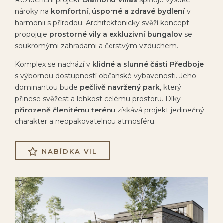
Rezidenční projekt
Diamond Villas
splňuje vysoké
nároky na
komfortní, úsporné a zdravé bydlení
v
harmonii s přírodou. Architektonicky svěží koncept
propojuje
prostorné vily a exkluzivní bungalov
se
soukromými zahradami a čerstvým vzduchem.
Komplex se nachází v
klidné a slunné části Předboje
s výbornou dostupností občanské vybavenosti. Jeho
dominantou bude
pečlivě navržený park
, který
přinese svěžest a lehkost celému prostoru. Díky
přirozeně členitému terénu
získává projekt jedinečný
charakter a neopakovatelnou atmosféru.
NABÍDKA VIL