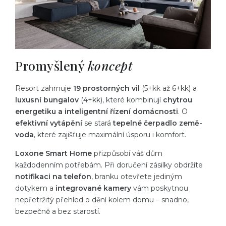
Promyšlený
koncept
Resort zahrnuje
19 prostorných vil
(5+kk až 6+kk) a
luxusní bungalov
(4+kk), které kombinují
chytrou
energetiku a inteligentní řízení domácnosti
. O
efektivní vytápění
se stará
tepelné čerpadlo země-
voda
, které zajišťuje maximální úsporu i komfort.
Loxone Smart Home
přizpůsobí váš dům
každodenním potřebám. Při doručení zásilky obdržíte
notifikaci na telefon
, branku otevřete jediným
dotykem a
integrované kamery
vám poskytnou
nepřetržitý přehled o dění kolem domu – snadno,
bezpečně a bez starostí.